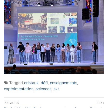
Tagged
cristaux
,
défi
,
enseignements
,
expérimentation
,
sciences
,
svt
Navigation
PREVIOUS
NEXT