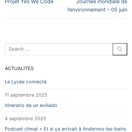
de
Previous
Next
Projet Yes We Code
Journée mondiale de
post:
post:
l’article
l’environnement – 05 juin
Rechercher
:
ACTUALITÉS
Le Lycée connecté
11 septembre 2025
itinerario de un exiliado
4 septembre 2025
Podcast climat « Et si ça arrivait à Andernos-les-bains