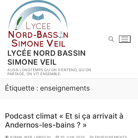
Aller
au
contenu
LYCÉE NORD BASSIN
SIMONE VEIL
Rechercher :
AUSSI LONGTEMPS QU'ON S'ENTEND, QU'ON
PARTAGE, ON VIT ENSEMBLE.
Étiquette :
enseignements
Podcast climat « Et si ça arrivait à
Andernos-les-bains ? »
ADMIN_WEB_LNBSV20
20 JUIN 2025
ENSEIGNEMENTS