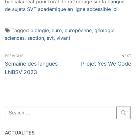
baccalauréat pour l’oral de rattrapage sur la
banque
de sujets SVT académique en ligne accessible ici
.
Tagged
biologie
,
euro
,
européenne
,
géologie
,
sciences
,
section
,
svt
,
vivant
Navigation
PREVIOUS
NEXT
de
Previous
Next
Semaine des langues
Projet Yes We Code
post:
post:
l’article
LNBSV 2023
Rechercher
:
ACTUALITÉS