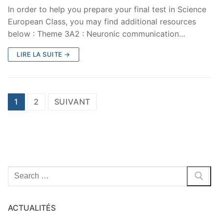
In order to help you prepare your final test in Science
European Class, you may find additional resources
below : Theme 3A2 : Neuronic communication…
LIRE LA SUITE →
Navigation
1
2
SUIVANT
des
articles
Rechercher
:
ACTUALITÉS