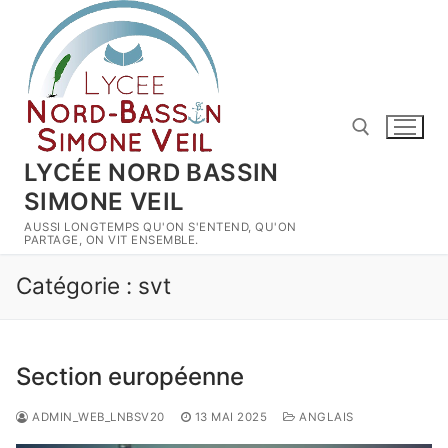
Aller
au
contenu
LYCÉE NORD BASSIN
SIMONE VEIL
Rechercher :
AUSSI LONGTEMPS QU'ON S'ENTEND, QU'ON
PARTAGE, ON VIT ENSEMBLE.
Catégorie :
svt
Section européenne
ADMIN_WEB_LNBSV20
13 MAI 2025
ANGLAIS