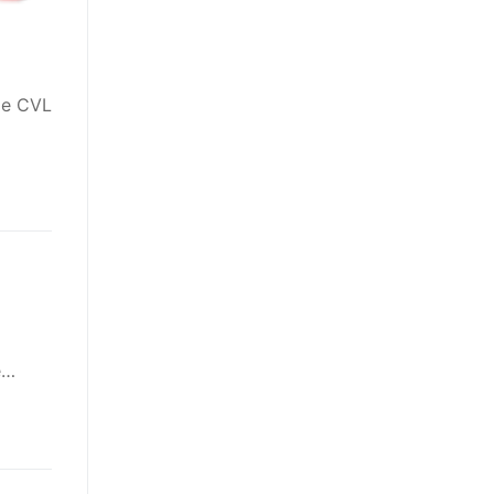
 le CVL
e…