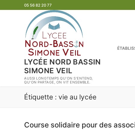
Aller
05 56 82 20 77
au
contenu
ÉTABLI
LYCÉE NORD BASSIN
SIMONE VEIL
AUSSI LONGTEMPS QU'ON S'ENTEND,
QU'ON PARTAGE, ON VIT ENSEMBLE.
Étiquette :
vie au lycée
Course solidaire pour des assoc