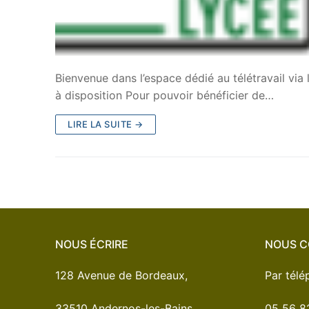
Bienvenue dans l’espace dédié au télétravail via
à disposition Pour pouvoir bénéficier de…
LIRE LA SUITE →
NOUS ÉCRIRE
NOUS C
128 Avenue de Bordeaux,
Par tél
33510 Andernos-les-Bains
05 56 8