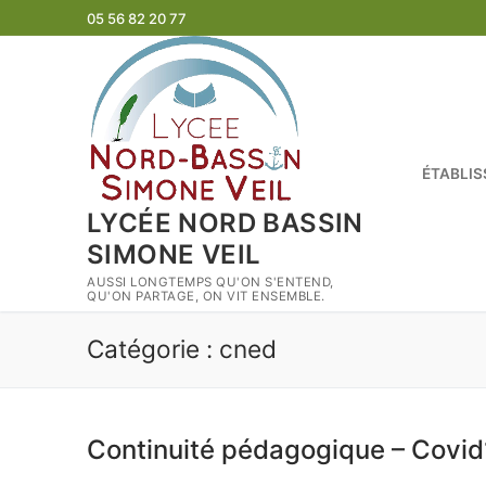
Aller
05 56 82 20 77
au
contenu
ÉTABLI
LYCÉE NORD BASSIN
SIMONE VEIL
AUSSI LONGTEMPS QU'ON S'ENTEND,
QU'ON PARTAGE, ON VIT ENSEMBLE.
Catégorie :
cned
Continuité pédagogique – Covid