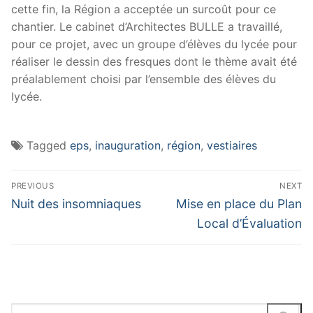
cette fin, la Région a acceptée un surcoût pour ce
chantier. Le cabinet d’Architectes BULLE a travaillé,
pour ce projet, avec un groupe d’élèves du lycée pour
réaliser le dessin des fresques dont le thème avait été
préalablement choisi par l’ensemble des élèves du
lycée.
Tagged
eps
,
inauguration
,
région
,
vestiaires
Navigation
PREVIOUS
NEXT
de
Previous
Next
Nuit des insomniaques
Mise en place du Plan
post:
post:
l’article
Local d’Évaluation
Rechercher