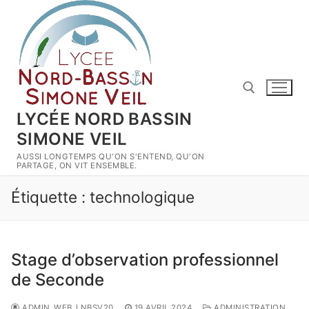
Aller
au
contenu
LYCÉE NORD BASSIN
SIMONE VEIL
Rechercher :
AUSSI LONGTEMPS QU'ON S'ENTEND, QU'ON
PARTAGE, ON VIT ENSEMBLE.
Étiquette :
technologique
Stage d’observation professionnel
de Seconde
ADMIN_WEB_LNBSV20
19 AVRIL 2024
ADMINISTRATION