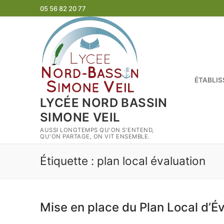
Aller
05 56 82 20 77
au
contenu
ÉTABLI
LYCÉE NORD BASSIN
SIMONE VEIL
AUSSI LONGTEMPS QU'ON S'ENTEND,
QU'ON PARTAGE, ON VIT ENSEMBLE.
Étiquette :
plan local évaluation
Mise en place du Plan Local d’É