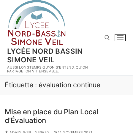
Aller
au
contenu
LYCÉE NORD BASSIN
SIMONE VEIL
Rechercher :
AUSSI LONGTEMPS QU'ON S'ENTEND, QU'ON
PARTAGE, ON VIT ENSEMBLE.
Étiquette :
évaluation continue
Mise en place du Plan Local
d’Évaluation
ADMIN_WEB_LNBSV20
14 NOVEMBRE 2021