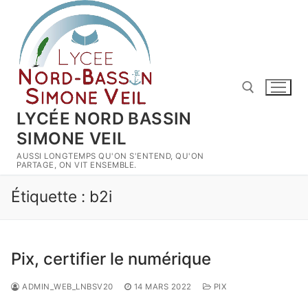
Aller
au
contenu
LYCÉE NORD BASSIN
SIMONE VEIL
Rechercher :
AUSSI LONGTEMPS QU'ON S'ENTEND, QU'ON
PARTAGE, ON VIT ENSEMBLE.
Étiquette :
b2i
Pix, certifier le numérique
ADMIN_WEB_LNBSV20
14 MARS 2022
PIX